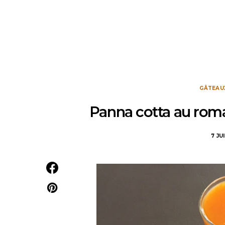
GÂTEAU
Panna cotta au romar
7 JU