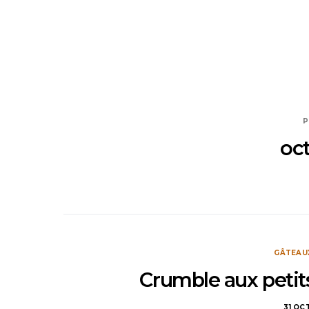
P
oc
GÂTEAU
Crumble aux petits
31 OC