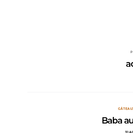
P
a
GÂTEAU
Baba au
31 