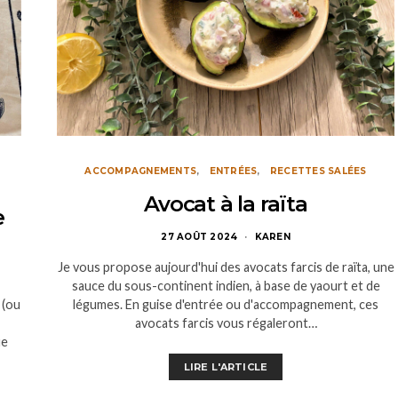
ACCOMPAGNEMENTS
ENTRÉES
RECETTES SALÉES
Avocat à la raïta
e
27 AOÛT 2024
KAREN
Je vous propose aujourd'hui des avocats farcis de raïta, une
sauce du sous-continent indien, à base de yaourt et de
 (ou
légumes. En guise d'entrée ou d'accompagnement, ces
avocats farcis vous régaleront…
ue
LIRE L'ARTICLE