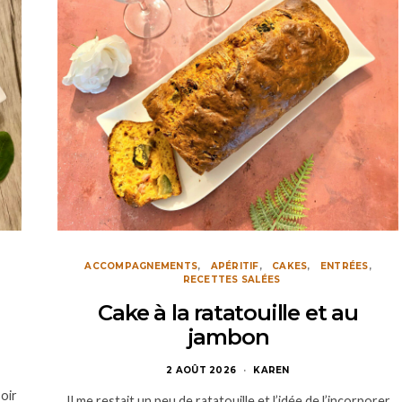
ACCOMPAGNEMENTS
APÉRITIF
CAKES
ENTRÉES
RECETTES SALÉES
Cake à la ratatouille et au
jambon
2 AOÛT 2026
KAREN
oir
Il me restait un peu de ratatouille et l’idée de l’incorporer