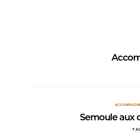
Accom
ACCOMPAGN
Semoule aux ol
7 A