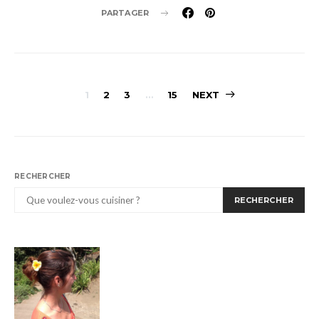
PARTAGER
Pagination
1
2
3
…
15
NEXT
des
publications
RECHERCHER
RECHERCHER