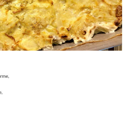
erme,
e,