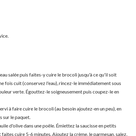
vice.
u salée puis faites-y cuire le brocoli jusqu'à ce qu'il soit
Une fois cuit (conservez l'eau), rincez-le immédiatement sous
 couleur verte. Égouttez-le soigneusement puis coupez-le en
servi à faire cuire le brocoli (au besoin ajoutez-en un peu), en
s sur le paquet.
'huile d'olive dans une poêle. Émiettez la saucisse en petits
t faites cuire 5-6 minutes. Ajoutez la crème, le parmesan, salez,