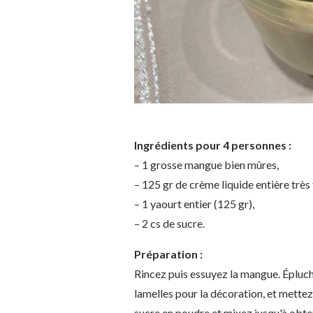
Ingrédients pour 4 personnes :
– 1 grosse mangue bien mûres,
– 125 gr de crème liquide entière très 
– 1 yaourt entier (125 gr),
– 2 cs de sucre.
Préparation :
Rincez puis essuyez la mangue. Épluch
lamelles pour la décoration, et mettez 
sucre en poudre et mixez jusqu'à obt