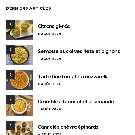
DERNIERS ARTICLES
1
Citrons givrés
8 AOÛT 2026
2
Semoule aux olives, feta et pignons
7 AOÛT 2026
3
Tarte fine tomates mozzarella
6 AOÛT 2026
4
Crumble à l’abricot et à l’amande
5 AOÛT 2026
5
Cannelés chèvre épinards
4 AOÛT 2026