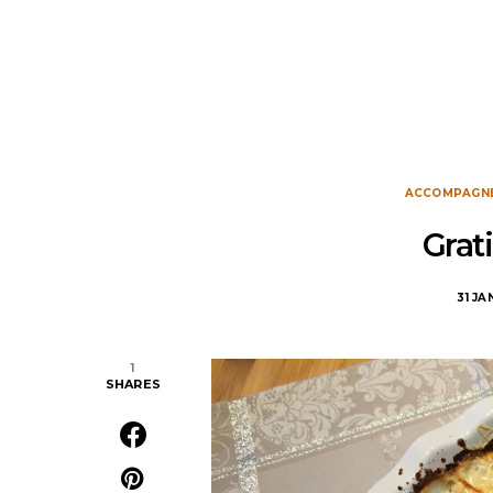
ACCOMPAGN
Grat
31 JA
1
SHARES