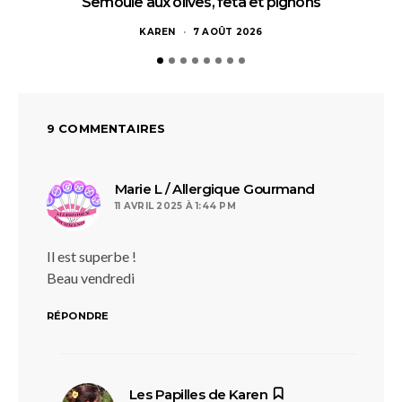
Semoule aux olives, feta et pignons
KAREN
7 AOÛT 2026
9 COMMENTAIRES
dit :
Marie L / Allergique Gourmand
11 AVRIL 2025 À 1:44 PM
Il est superbe !
Beau vendredi
RÉPONDRE
dit :
Les Papilles de Karen