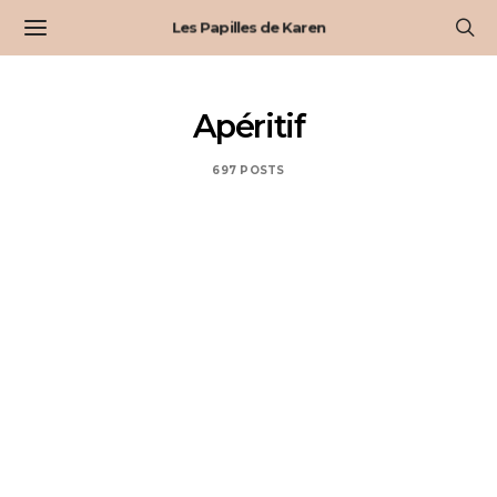
Les Papilles de Karen
Apéritif
697 POSTS