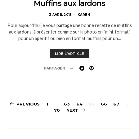
Muffins aux lardons
3 AVRIL 2015
KAREN
Pour aujourd'hui je vous partage une bonne recette de muffins
aux lardons, à présenter comme sur la photo en "mini-format"
pour un apéritif ou bien en format muffins pour un…
LIRE L'ARTICLE
PARTAGER
Pagination
PREVIOUS
1
…
63
64
65
66
67
…
70
NEXT
des
publications