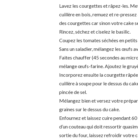
Lavez les courgettes et râpez-les. Met
cuillère en bois, remuez et re-pressez a
des courgettes car sinon votre cake se
Rincez, séchez et ciselez le basilic.
Coupez les tomates séchées en petit
Sans un saladier, mélangez les œufs ave
Faites chauffer (45 secondes au micro-o
mélange œufs-farine. Ajoutez le gruy
Incorporez ensuite la courgette râpée,
cuillère à soupe pour le dessus du cak
pincée de sel.
Mélangez bien et versez votre prépara
graines sur le dessus du cake.
Enfournez et laissez cuire pendant 60 
d’un couteau qui doit ressortir quasimen
sortie du four, laissez refroidir votre