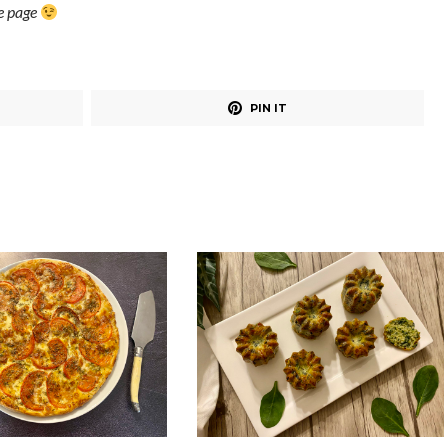
ue page
PIN IT