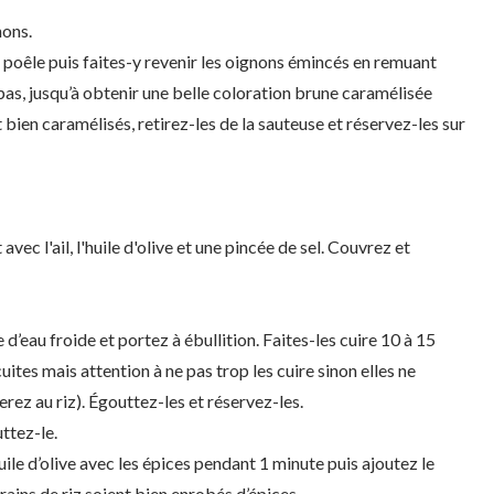
nons.
ne poêle puis faites-y revenir les oignons émincés en remuant
pas, jusqu’à obtenir une belle coloration brune caramélisée
 bien caramélisés, retirez-les de la sauteuse et réservez-les sur
vec l'ail, l'huile d'olive et une pincée de sel. Couvrez et
 d’eau froide et portez à ébullition. Faites-les cuire 10 à 15
uites mais attention à ne pas trop les cuire sinon elles ne
rez au riz). Égouttez-les et réservez-les.
ttez-le.
uile d’olive avec les épices pendant 1 minute puis ajoutez le
rains de riz soient bien enrobés d’épices.