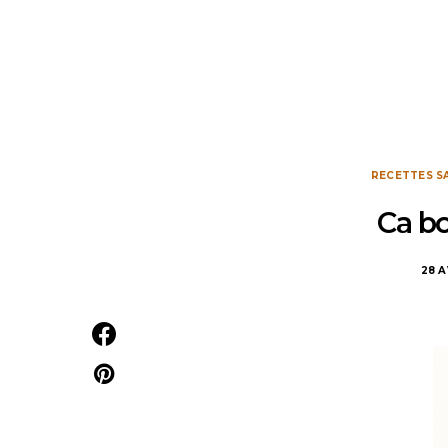
RECETTES S
Ca bo
28 A