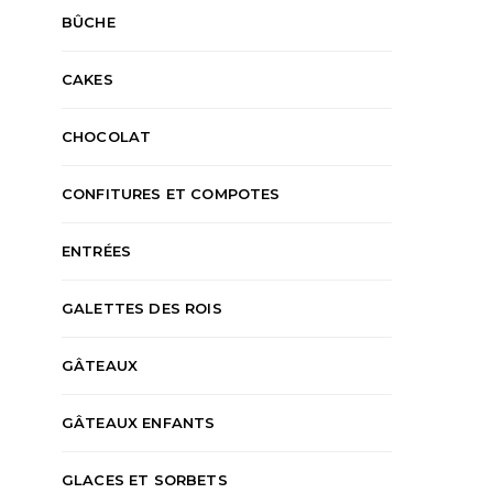
BÛCHE
CAKES
ACCOMPAGNEMENTS
APÉRITIF
CHOCOLAT
G
CAKES
ENTRÉES
RECETTES SALÉES
MOUSSES ET 
RECETTES S
Cake à la ratatouille et au
CHOCOLAT
Entremets aux fru
jambon
au chocolat
KAREN
2 AOÛT 2026
CONFITURES ET COMPOTES
KAREN
1 AO
ENTRÉES
GALETTES DES ROIS
GÂTEAUX
GÂTEAUX ENFANTS
GLACES ET SORBETS