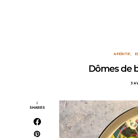
APÉRITIF
E
Dômes de b
3 A
2
SHARES