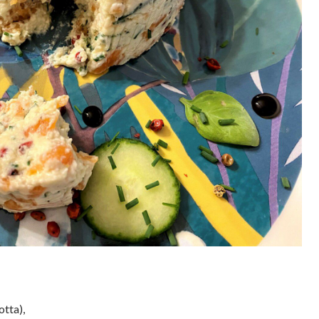
otta),