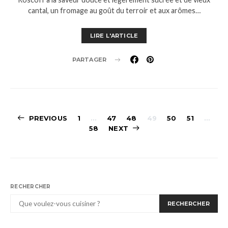
cantal, un fromage au goût du terroir et aux arômes…
LIRE L'ARTICLE
PARTAGER
Pagination
PREVIOUS
1
…
47
48
49
50
51
…
58
NEXT
des
publications
RECHERCHER
RECHERCHER