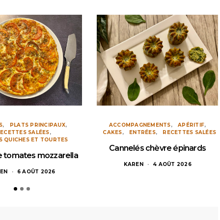
S
PLATS PRINCIPAUX
ACCOMPAGNEMENTS
APÉRITIF
ECETTES SALÉES
CAKES
ENTRÉES
RECETTES SALÉES
S QUICHES ET TOURTES
Cannelés chèvre épinards
ne tomates mozzarella
KAREN
4 AOÛT 2026
EN
6 AOÛT 2026