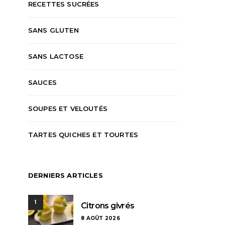
RECETTES SUCRÉES
SANS GLUTEN
SANS LACTOSE
SAUCES
SOUPES ET VELOUTÉS
PLATS PRINCIPAUX
RECETTES SALÉES
ACCOMPAGNEMENT
TARTES QUICHES ET TOURTES
CAKES
ENTRÉES
R
Tomates farcies à l’ancienne
Cake à la ratato
jambo
KAREN
3 AOÛT 2026
DERNIERS ARTICLES
KAREN
2 AO
1
Citrons givrés
8 AOÛT 2026