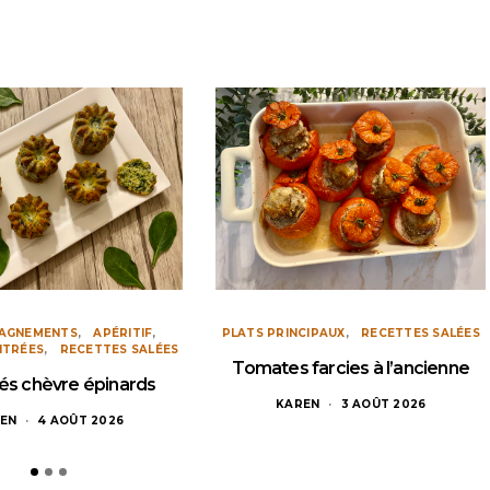
AGNEMENTS
APÉRITIF
PLATS PRINCIPAUX
RECETTES SALÉES
NTRÉES
RECETTES SALÉES
Tomates farcies à l’ancienne
és chèvre épinards
KAREN
3 AOÛT 2026
EN
4 AOÛT 2026