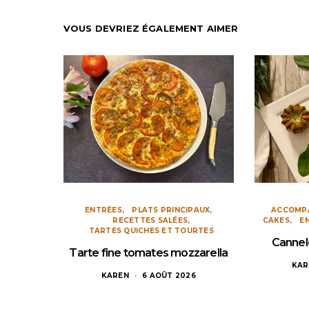
VOUS DEVRIEZ ÉGALEMENT AIMER
ENTRÉES
PLATS PRINCIPAUX
ACCOMP
RECETTES SALÉES
CAKES
E
TARTES QUICHES ET TOURTES
Cannel
Tarte fine tomates mozzarella
KAR
KAREN
6 AOÛT 2026