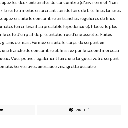
oupez les deux extrémités du concombre (d'environ 6 et 4 cm
ez le reste à moitié en prenant soin de faire de très fines lanières
 Coupez ensuite le concombre en tranches régulières de fines
mates (en enlevant au préalable le pédoncule). Placez le plus
le côté d'un plat de présentation ou d'une assiette. Faites
s grains de maïs. Formez ensuite le corps du serpent en
is une tranche de concombre et finissez par le second morceau
queue. Vous pouvez également faire une langue à votre serpent
omate. Servez avec une sauce vinaigrette ou autre
RE
PIN IT
1