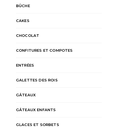
BÛCHE
CAKES
CHOCOLAT
CONFITURES ET COMPOTES
ENTRÉES
GALETTES DES ROIS
ACCOMPAGNEMENTS
APÉRITIF
ACCOMPAGNEMENT
CAKES
ENTRÉES
RECETTES SALÉES
PLATS PRINCIPAUX
R
GÂTEAUX
Cake à la ratatouille et au
Aubergines grill
jambon
Ottolen
GÂTEAUX ENFANTS
KAREN
2 AOÛT 2026
KAREN
31 JUI
GLACES ET SORBETS