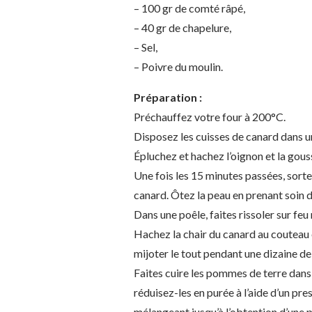
– 100 gr de comté râpé,
– 40 gr de chapelure,
– Sel,
– Poivre du moulin.
Préparation :
Préchauffez votre four à 200°C.
Disposez les cuisses de canard dans un
Épluchez et hachez l’oignon et la gouss
Une fois les 15 minutes passées, sorte
canard. Ôtez la peau en prenant soin d
Dans une poêle, faites rissoler sur feu
Hachez la chair du canard au couteau e
mijoter le tout pendant une dizaine de
Faites cuire les pommes de terre dans 
réduisez-les en purée à l’aide d’un pre
mélangeant jusqu’à l’obtention d’une 