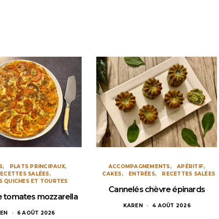
S
PLATS PRINCIPAUX
ACCOMPAGNEMENTS
APÉRITIF
ECETTES SALÉES
CAKES
ENTRÉES
RECETTES SALÉES
S QUICHES ET TOURTES
Cannelés chèvre épinards
ne tomates mozzarella
KAREN
4 AOÛT 2026
EN
6 AOÛT 2026