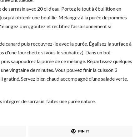
de sarrasin avec 20 cl d’eau. Portez le tout à ébullition en
r jusqu’à obtenir une bouillie. Mélangez à la purée de pommes
Mélangez bien, goûtez et rectifiez l’assaisonnement si
 de canard puis recouvrez-le avec la purée. Égalisez la surface à
os d'une fourchette si vous le souhaitez). Dans un bol,
e puis saupoudrez la purée de ce mélange. Répartissez quelques
une vingtaine de minutes. Vous pouvez finir la cuisson 3
joli gratiné. Servez bien chaud accompagné d’une salade verte.
 intégrer de sarrasin, faites une purée nature.
PIN IT