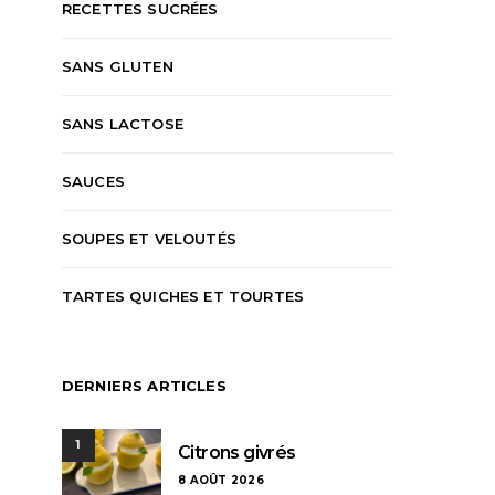
RECETTES SUCRÉES
SANS GLUTEN
SANS LACTOSE
SAUCES
SOUPES ET VELOUTÉS
TARTES QUICHES ET TOURTES
PLATS PRINCIPAUX
RECETTES SALÉES
ACCOMPAGNEMENT
DERNIERS ARTICLES
CAKES
ENTRÉES
R
Tomates farcies à l’ancienne
Cake à la ratato
1
jambo
KAREN
3 AOÛT 2026
Citrons givrés
8 AOÛT 2026
KAREN
2 AO