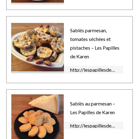
Sablés parmesan,
tomates séchées et
pistaches – Les Papilles
de Karen
http://lespapillesdekaren.over-blog.com/2015/09/sables-parmesan-tomates-sechees-et-pistaches.html
Sablés au parmesan –
Les Papilles de Karen
http://lespapillesdekaren.over-blog.com/2014/03/sabl%C3%A9s-au-parmesan.html