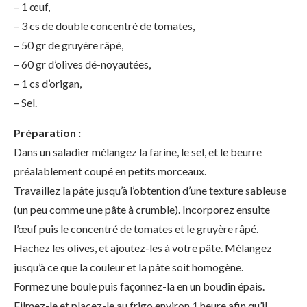
– 1 œuf,
– 3 cs de double concentré de tomates,
– 50 gr de gruyère râpé,
– 60 gr d’olives dé-noyautées,
– 1 cs d’origan,
– Sel.
Préparation :
Dans un saladier mélangez la farine, le sel, et le beurre
préalablement coupé en petits morceaux.
Travaillez la pâte jusqu’à l’obtention d’une texture sableuse
(un peu comme une pâte à crumble). Incorporez ensuite
l’œuf puis le concentré de tomates et le gruyère râpé.
Hachez les olives, et ajoutez-les à votre pâte. Mélangez
jusqu’à ce que la couleur et la pâte soit homogène.
Formez une boule puis façonnez-la en un boudin épais.
Filmez-le et placez-le au frigo environ 1 heure afin qu’il