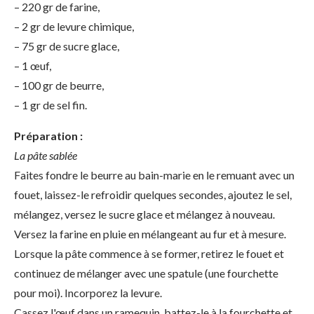
– 220 gr de farine,
– 2 gr de levure chimique,
– 75 gr de sucre glace,
– 1 œuf,
– 100 gr de beurre,
– 1 gr de sel fin.
Préparation :
La pâte sablée
Faites fondre le beurre au bain-marie en le remuant avec un
fouet, laissez-le refroidir quelques secondes, ajoutez le sel,
mélangez, versez le sucre glace et mélangez à nouveau.
Versez la farine en pluie en mélangeant au fur et à mesure.
Lorsque la pâte commence à se former, retirez le fouet et
continuez de mélanger avec une spatule (une fourchette
pour moi). Incorporez la levure.
Cassez l'œuf dans un ramequin, battez-le à la fourchette et