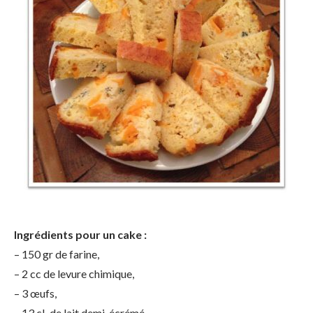
Ingrédients pour un cake :
– 150 gr de farine,
– 2 cc de levure chimique,
– 3 œufs,
– 13 cL de lait demi-écrémé,