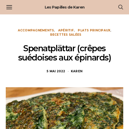
Les Papilles de Karen
ACCOMPAGNEMENTS
APÉRITIF
PLATS PRINCIPAUX
RECETTES SALÉES
Spenatplättar (crêpes
suédoises aux épinards)
5 MAI 2022
KAREN