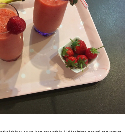
rafraichir avec un bon smoothie. Il désaltère, nourri et promet