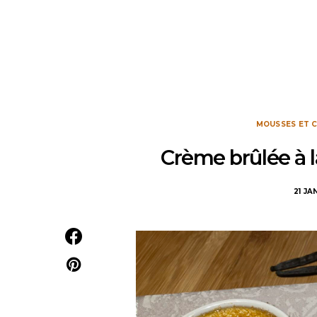
MOUSSES ET 
Crème brûlée à la
21 JA