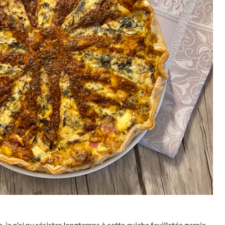
je n'ai pu résister longtemps à cette quiche feuilletée garnie