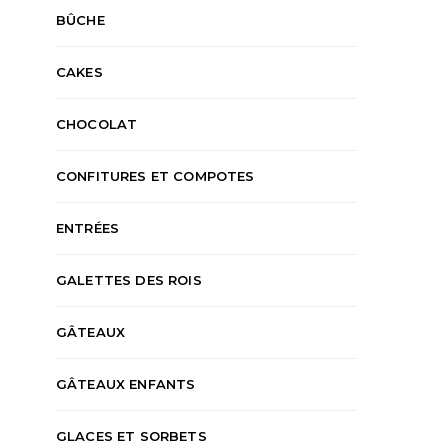
BÛCHE
CAKES
CHOCOLAT
CONFITURES ET COMPOTES
ENTRÉES
GALETTES DES ROIS
GÂTEAUX
ACCOMPAGNEMENTS
APÉRITIF
ACCOMPAGNEMENT
CAKES
ENTRÉES
RECETTES SALÉES
PLATS PRINCIPAUX
R
GÂTEAUX ENFANTS
Cake à la ratatouille et au
Aubergines grill
jambon
Ottolen
GLACES ET SORBETS
KAREN
2 AOÛT 2026
KAREN
31 JUI