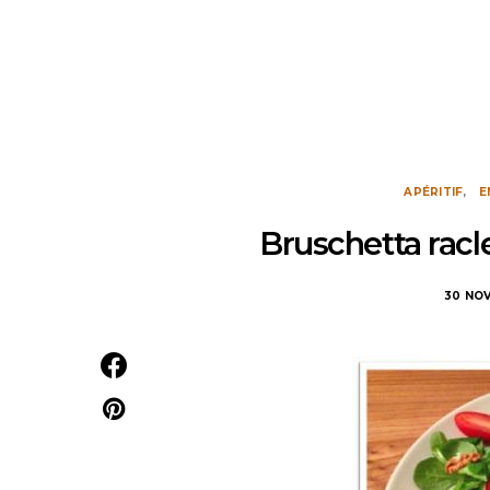
APÉRITIF
E
Bruschetta racl
30 NO