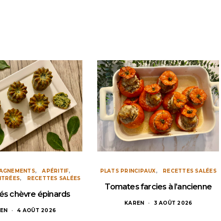
AGNEMENTS
APÉRITIF
PLATS PRINCIPAUX
RECETTES SALÉES
NTRÉES
RECETTES SALÉES
Tomates farcies à l’ancienne
és chèvre épinards
KAREN
3 AOÛT 2026
EN
4 AOÛT 2026