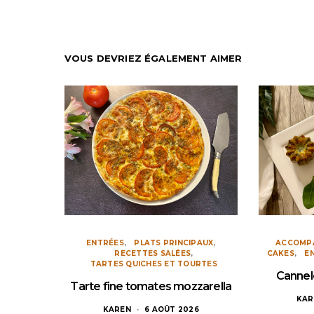
VOUS DEVRIEZ ÉGALEMENT AIMER
ENTRÉES
PLATS PRINCIPAUX
ACCOMP
RECETTES SALÉES
CAKES
E
TARTES QUICHES ET TOURTES
Cannel
Tarte fine tomates mozzarella
KAR
KAREN
6 AOÛT 2026