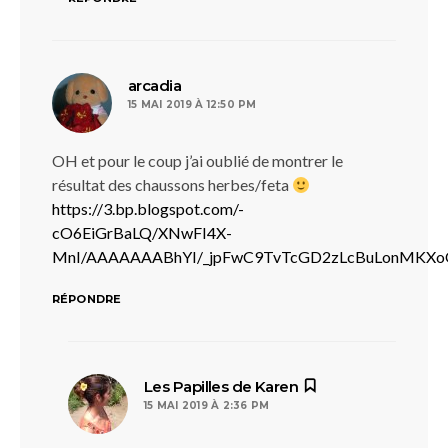
dit :
arcadia
15 MAI 2019 À 12:50 PM
OH et pour le coup j’ai oublié de montrer le
résultat des chaussons herbes/feta
https://3.bp.blogspot.com/-
cO6EiGrBaLQ/XNwFI4X-
MnI/AAAAAAABhYI/_jpFwC9TvTcGD2zLcBuLonMKXoO
RÉPONDRE
dit :
Les Papilles de Karen
15 MAI 2019 À 2:36 PM