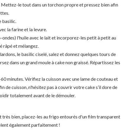
e. Mettez-le tout dans un torchon propre et pressez bien afin
ttes.
 basilic.
c la farine et la levure.
ndes) l'huile avec le lait et incorporez-les petit à petit au
é râpé et mélangez.
lardons, le basilic ciselé, salez et donnez quelques tours de
rsez dans un grand moule à cake non graissé. Répartissez les
-60 minutes. Vérifiez la cuisson avec une lame de couteau et
fin de cuisson, n'hésitez pas à couvrir votre cake s’il dore de
froidir totalement avant de le démouler.
 très bien, placez-les au frigo entourés d'un film transparent
gèlent également parfaitement !