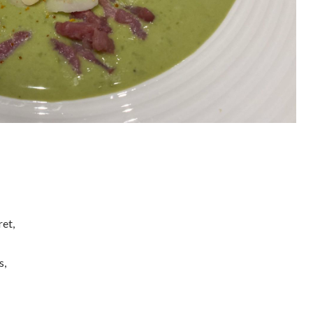
ret,
s,