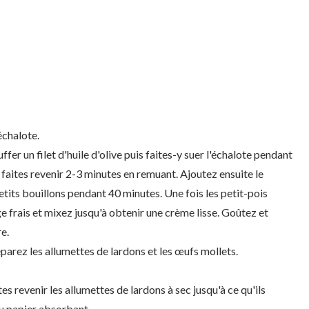
échalote.
fer un filet d'huile d'olive puis faites-y suer l'échalote pendant
t faites revenir 2-3 minutes en remuant. Ajoutez ensuite le
 petits bouillons pendant 40 minutes. Une fois les petit-pois
ge frais et mixez jusqu'à obtenir une crème lisse. Goûtez et
e.
éparez les allumettes de lardons et les œufs mollets.
tes revenir les allumettes de lardons à sec jusqu'à ce qu'ils
du papier absorbant.