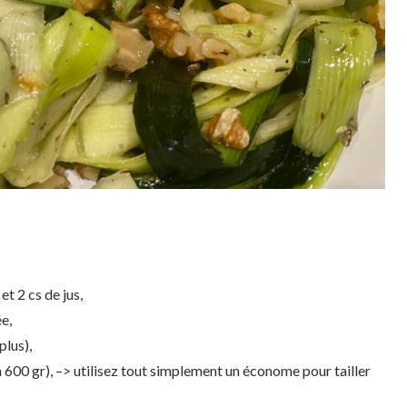
et 2 cs de jus,
e,
plus),
on 600 gr), –> utilisez tout simplement un économe pour tailler