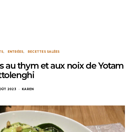
TS
ENTRÉES
RECETTES SALÉES
es au thym et aux noix de Yotam
ttolenghi
AOÛT 2023
KAREN