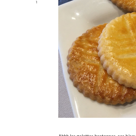
1
Ahhh les galettes bretonnes, ces bisc