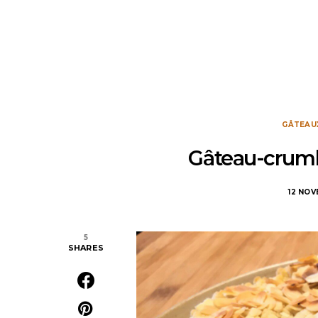
GÂTEAU
Gâteau-cru
12 NO
5
SHARES