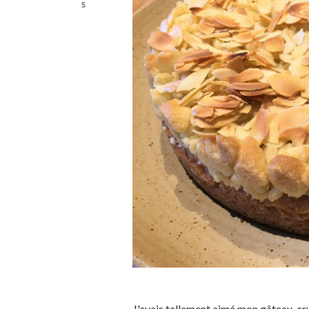
5
J'avais tellement aimé mon gâteau-crum