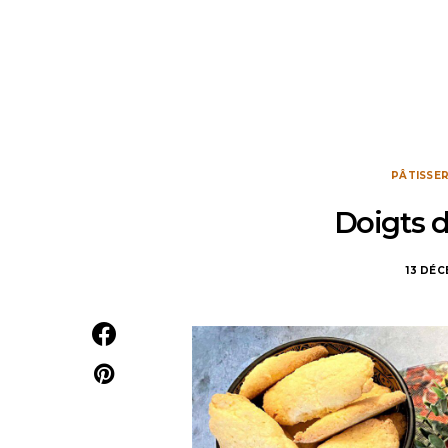
PÂTISSER
Doigts d
13 DÉ