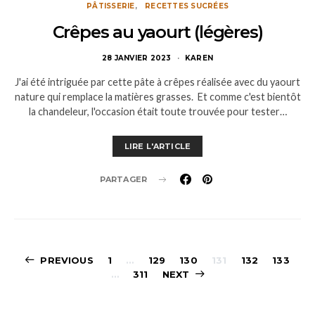
PÂTISSERIE
RECETTES SUCRÉES
Crêpes au yaourt (légères)
28 JANVIER 2023
KAREN
J'ai été intriguée par cette pâte à crêpes réalisée avec du yaourt
nature qui remplace la matières grasses. Et comme c'est bientôt
la chandeleur, l'occasion était toute trouvée pour tester…
LIRE L'ARTICLE
PARTAGER
Pagination
PREVIOUS
1
…
129
130
131
132
133
…
311
NEXT
des
publications