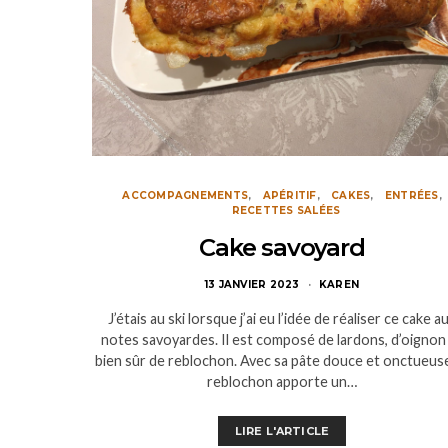
ACCOMPAGNEMENTS
APÉRITIF
CAKES
ENTRÉES
RECETTES SALÉES
Cake savoyard
13 JANVIER 2023
KAREN
J’étais au ski lorsque j’ai eu l’idée de réaliser ce cake a
notes savoyardes. Il est composé de lardons, d’oignon
bien sûr de reblochon. Avec sa pâte douce et onctueuse
reblochon apporte un…
LIRE L'ARTICLE