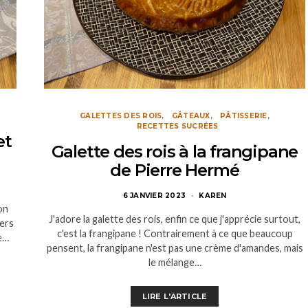
GALETTES DES ROIS
GÂTEAUX
PÂTISSERIE
RECETTES SUCRÉES
et
Galette des rois à la frangipane
de Pierre Hermé
6 JANVIER 2023
KAREN
on
J'adore la galette des rois, enfin ce que j'apprécie surtout,
ers
c'est la frangipane ! Contrairement à ce que beaucoup
e…
pensent, la frangipane n'est pas une crème d'amandes, mais
le mélange…
LIRE L'ARTICLE