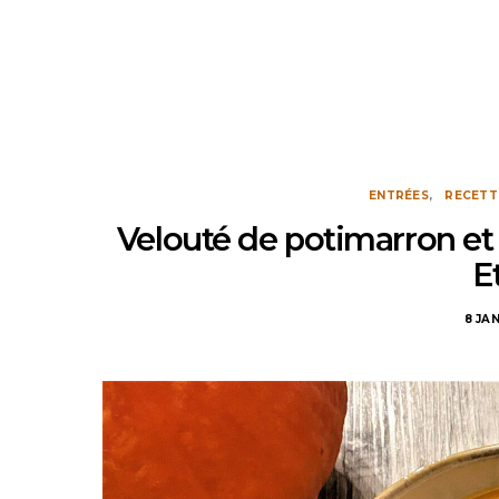
ENTRÉES
RECETT
Velouté de potimarron e
E
8 JA